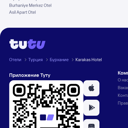
Burhaniye Merkez Otel
Asil Apart Otel
Отели
Турция
Бурхание
Karakas Hotel
Ком
Приложение Туту
О на
Вака
Конт
Прав