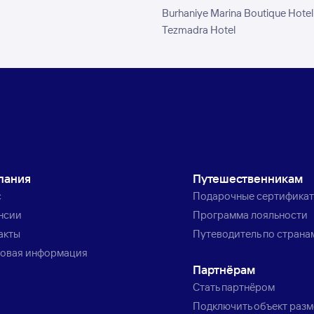
Burhaniye Marina Boutique Hotel
Tezmadra Hotel
пания
Путешественникам
с
Подарочные сертифика
нсии
Программа лояльности
акты
Путеводитель по страна
овая информация
Партнёрам
Стать партнёром
Подключить объект раз